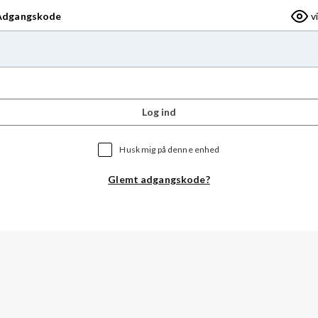
Adgangskode
v
Log ind
Husk mig på denne enhed
Glemt adgangskode?